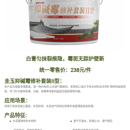
白膏匀抹裂痕隐，霉斑无踪护壁新
统一零售价：238元/件
圭玉抑碱霉修补套装II型：
本产品为墙面处理套装，是一种白色的止水透气粗粉料。采用进口高分子防水材料及天然矿物材料复配而
成，专门针对墙体受潮、泛碱、发霉等导致的面层空鼓剥落等问题。
应用场景：
适用于各类混凝土基层，水泥砂浆、水泥加气砖和红砖等外表面薄层批刮处理。
产品特征:
■ 水泥基刚性防水材料 ■ 透气不透水，防潮止水、透气释压